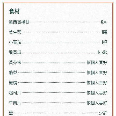
食材
墨西哥捲餅
6片
美生菜
1顆
小蕃茄
1把
酸黃瓜
1小匙
黃芥末
依個人喜好
酪梨
依個人喜好
橄欖
依個人喜好
起司片
依個人喜好
牛肉片
依個人喜好
鹽
少許