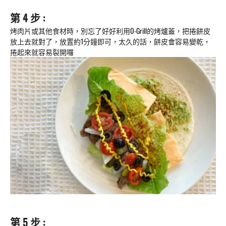
第 4 步 :
烤肉片或其他食材時，別忘了好好利用O-Grill的烤爐蓋，把捲餅皮
放上去就對了，放置約1分鐘即可，太久的話，餅皮會容易變乾，
捲起來就容易裂開囉
第 5 步 :