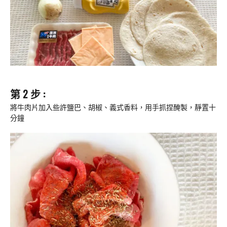
第 2 步 :
將牛肉片加入些許鹽巴、胡椒、義式香料，用手抓捏醃製，靜置十
分鐘