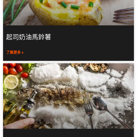
起司奶油馬鈴薯
了解更多 »