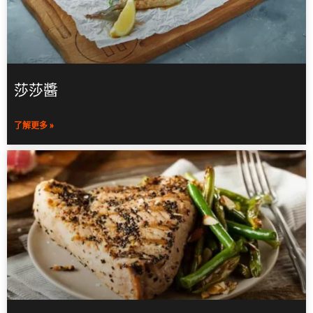
莎莎醬
了解更多 »