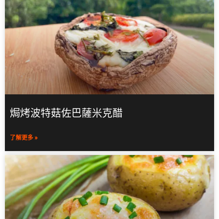
焗烤波特菇佐巴薩米克醋
了解更多 »