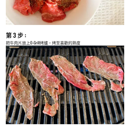
第 3 步 :
把牛肉片放上O-Grill烤爐，烤至喜歡的熟度