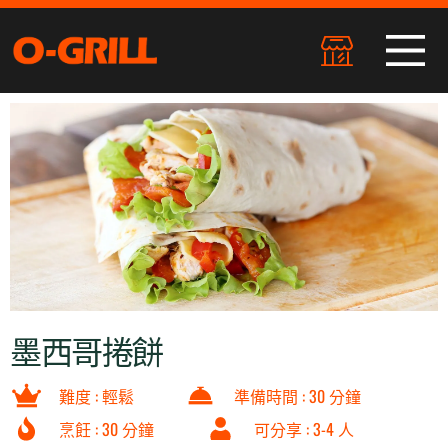
墨西哥捲餅
難度 : 輕鬆
準備時間 : 30 分鐘
烹飪 : 30 分鐘
可分享 : 3-4 人