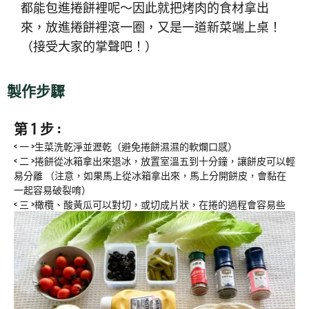
都能包進捲餅裡呢～因此就把烤肉的食材拿出
來，放進捲餅裡滾一圈，又是一道新菜端上桌！
（接受大家的掌聲吧！）
製作步驟
第 1 步 :
< 一 >生菜洗乾淨並瀝乾（避免捲餅濕濕的軟爛口感）
< 二 >捲餅從冰箱拿出來退冰，放置室溫五到十分鐘，讓餅皮可以輕
易分離 （注意，如果馬上從冰箱拿出來，馬上分開餅皮，會黏在
一起容易破裂唷）
< 三 >橄欖、酸黃瓜可以對切，或切成片狀，在捲的過程會容易些